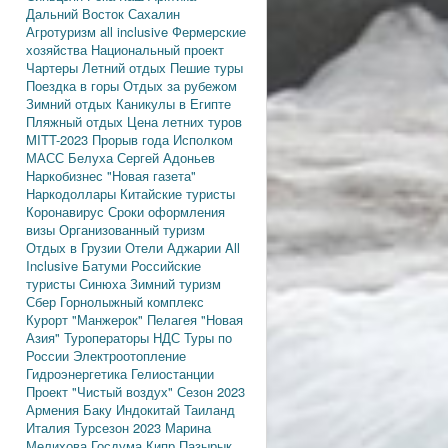
Дальний Восток
Сахалин
Агротуризм
all inclusive
Фермерские
хозяйства
Национальный проект
Чартеры
Летний отдых
Пешие туры
Поездка в горы
Отдых за рубежом
Зимний отдых
Каникулы в Египте
Пляжный отдых
Цена летних туров
MITT-2023
Прорыв года
Исполком
МАСС
Белуха
Сергей Адоньев
Наркобизнес
"Новая газета"
Наркодоллары
Китайские туристы
Коронавирус
Сроки оформления
визы
Организованный туризм
Отдых в Грузии
Отели Аджарии
All
Inclusive
Батуми
Российские
туристы
Синюха
Зимний туризм
Сбер
Горнолыжный комплекс
Курорт "Манжерок"
Пелагея
"Новая
Азия"
Туроператоры
НДС
Туры по
России
Электроотопление
Гидроэнергетика
Гелиостанции
Проект "Чистый воздух"
Сезон 2023
Армения
Баку
Индокитай
Таиланд
Италия
Турсезон 2023
Марина
Мелихова
Госдума
Кипр
Пазырык