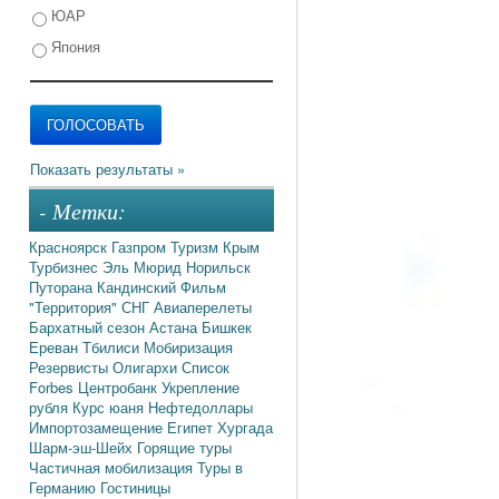
ЮАР
Япония
- Метки:
Красноярск
Газпром
Туризм
Крым
Турбизнес
Эль Мюрид
Норильск
Путорана
Кандинский
Фильм
"Территория"
СНГ
Авиаперелеты
Бархатный сезон
Астана
Бишкек
Ереван
Тбилиси
Мобиризация
Резервисты
Олигархи
Список
Forbes
Центробанк
Укрепление
рубля
Курс юаня
Нефтедоллары
Импортозамещение
Египет
Хургада
Шарм-эш-Шейх
Горящие туры
Частичная мобилизация
Туры в
Германию
Гостиницы