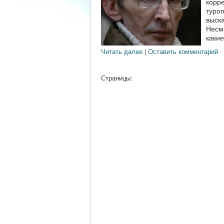
корр
туро
выска
Несми
какие
Читать далее
|
Оставить комментарий
Страницы: