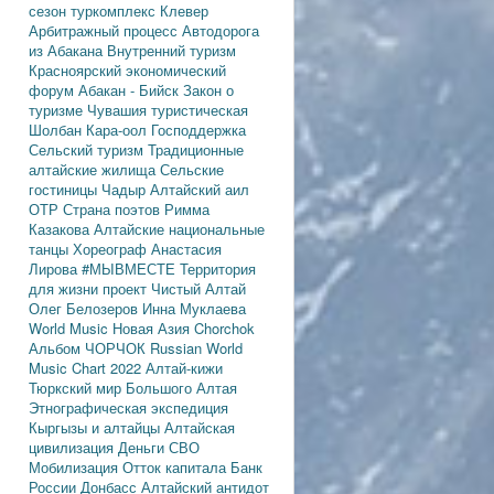
сезон
туркомплекс Клевер
Арбитражный процесс
Автодорога
из Абакана
Внутренний туризм
Красноярский экономический
форум
Абакан - Бийск
Закон о
туризме
Чувашия туристическая
Шолбан Кара-оол
Господдержка
Сельский туризм
Традиционные
алтайские жилища
Сельские
гостиницы
Чадыр
Алтайский аил
ОТР
Страна поэтов
Римма
Казакова
Алтайские национальные
танцы
Хореограф Анастасия
Лирова
#МЫВМЕСТЕ
Территория
для жизни
проект Чистый Алтай
Олег Белозеров
Инна Муклаева
World Music
Новая Азия
Chorchok
Альбом ЧОРЧОК
Russian World
Music Chart 2022
Алтай-кижи
Тюркский мир Большого Алтая
Этнографическая экспедиция
Кыргызы и алтайцы
Алтайская
цивилизация
Деньги
СВО
Мобилизация
Отток капитала
Банк
России
Донбасс
Алтайский антидот