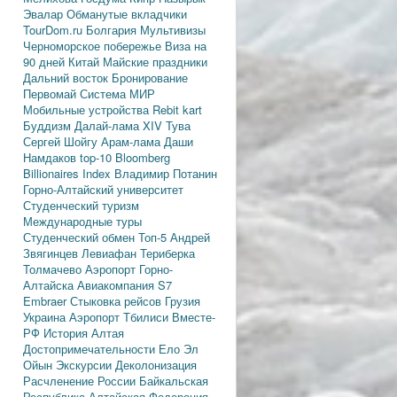
Эвалар
Обманутые вкладчики
TourDom.ru
Болгария
Мультивизы
Черноморское побережье
Виза на
90 дней
Китай
Майские праздники
Дальний восток
Бронирование
Первомай
Система МИР
Мобильные устройства
Rebit kart
Буддизм
Далай-лама XIV
Тува
Сергей Шойгу
Арам-лама
Даши
Намдаков
top-10
Bloomberg
Billionaires Index
Владимир Потанин
Горно-Алтайский университет
Студенческий туризм
Международные туры
Студенческий обмен
Топ-5
Андрей
Звягинцев
Левиафан
Териберка
Толмачево
Аэропорт Горно-
Алтайска
Авиакомпания S7
Embraer
Стыковка рейсов
Грузия
Украина
Аэропорт Тбилиси
Вместе-
РФ
История Алтая
Достопримечательности
Ело
Эл
Ойын
Экскурсии
Деколонизация
Расчленение России
Байкальская
Республика
Алтайская Федерация