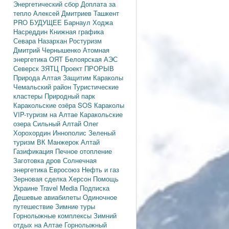
Энергетический сбор
Доплата за
тепло
Алексей Дмитриев
Ташкент
PRO БУДУЩЕЕ
Барнаул
Ходжа
Насреддин
Книжная графика
Севара Назархан
Ростуризм
Дмитрий Чернышенко
Атомная
энергетика
ОЯТ
Белоярская АЭС
Северск
ЗЯТЦ
Проект ПРОРЫВ
Природа Алтая
Защитим Караколы
Чемальский район
Туристические
кластеры
Природный парк
Каракольские озёра
SOS Караколы
VIP-туризм на Алтае
Каракольские
озера
Сильный Алтай
Олег
Хорохордин
Иннополис
Зеленый
туризм
ВК Манжерок
Алтай
Газификация
Печное отопление
Заготовка дров
Солнечная
энергетика
Евросоюз
Нефть и газ
Зерновая сделка
Херсон
Помощь
Украине
Travel Media
Подписка
Дешевые авиабилеты
Одиночное
путешествие
Зимние туры
Горнолыжные комплексы
Зимний
отдых на Алтае
Горнолыжный