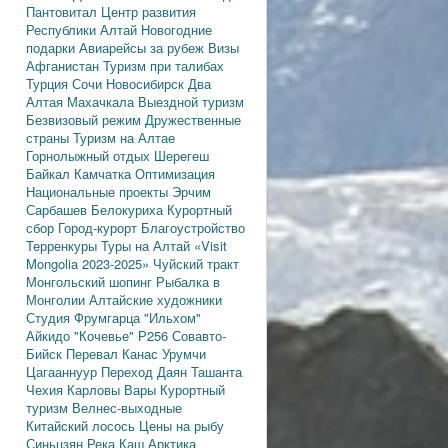
Пантовитал
Центр развития
Республики Алтай
Новогодние
подарки
Авиарейсы за рубеж
Визы
Афганистан
Туризм при талибах
Турция
Сочи
Новосибирск
Два
Алтая
Махачкала
Выездной туризм
Безвизовый режим
Дружественные
страны
Туризм на Алтае
Горнолыжный отдых
Шерегеш
Байкал
Камчатка
Оптимизация
Национальные проекты
Эрчим
Сарбашев
Белокуриха
Курортный
сбор
Город-курорт
Благоустройство
Терренкуры
Туры на Алтай
«Visit
Mongolia 2023-2025»
Чуйский тракт
Монгольский шопинг
Рыбалка в
Монголии
Алтайские художники
Студия Фрумгарца
"Ильхом"
Айкидо
"Кочевье"
Р256
Совавто-
Бийск
Перевал Канас
Урумчи
Цагааннуур
Переход Даян
Ташанта
Чехия
Карловы Вары
Курортный
туризм
Велнес-выходные
Китайский лосось
Цены на рыбу
Синьцзян
Река Каш
Арктика