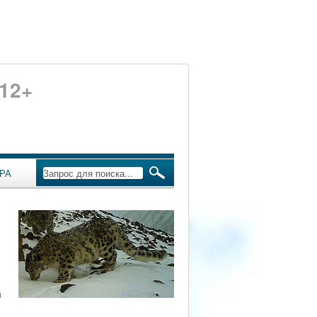
12+
РА
м