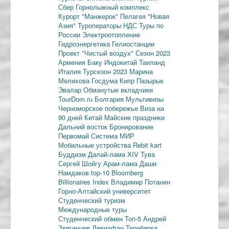
Сбер
Горнолыжный комплекс
Курорт "Манжерок"
Пелагея
"Новая
Азия"
Туроператоры
НДС
Туры по
России
Электроотопление
Гидроэнергетика
Гелиостанции
Проект "Чистый воздух"
Сезон 2023
Армения
Баку
Индокитай
Таиланд
Италия
Турсезон 2023
Марина
Мелихова
Госдума
Кипр
Пазырык
Эвалар
Обманутые вкладчики
TourDom.ru
Болгария
Мультивизы
Черноморское побережье
Виза на
90 дней
Китай
Майские праздники
Дальний восток
Бронирование
Первомай
Система МИР
Мобильные устройства
Rebit kart
Буддизм
Далай-лама XIV
Тува
Сергей Шойгу
Арам-лама
Даши
Намдаков
top-10
Bloomberg
Billionaires Index
Владимир Потанин
Горно-Алтайский университет
Студенческий туризм
Международные туры
Студенческий обмен
Топ-5
Андрей
Звягинцев
Левиафан
Териберка