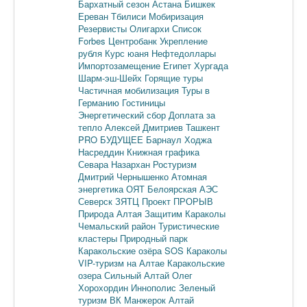
Бархатный сезон
Астана
Бишкек
Ереван
Тбилиси
Мобиризация
Резервисты
Олигархи
Список
Forbes
Центробанк
Укрепление
рубля
Курс юаня
Нефтедоллары
Импортозамещение
Египет
Хургада
Шарм-эш-Шейх
Горящие туры
Частичная мобилизация
Туры в
Германию
Гостиницы
Энергетический сбор
Доплата за
тепло
Алексей Дмитриев
Ташкент
PRO БУДУЩЕЕ
Барнаул
Ходжа
Насреддин
Книжная графика
Севара Назархан
Ростуризм
Дмитрий Чернышенко
Атомная
энергетика
ОЯТ
Белоярская АЭС
Северск
ЗЯТЦ
Проект ПРОРЫВ
Природа Алтая
Защитим Караколы
Чемальский район
Туристические
кластеры
Природный парк
Каракольские озёра
SOS Караколы
VIP-туризм на Алтае
Каракольские
озера
Сильный Алтай
Олег
Хорохордин
Иннополис
Зеленый
туризм
ВК Манжерок
Алтай