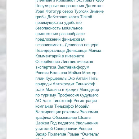
Популярные направления
Дагестан
Урал
Фототур
озеро Тургояк
Зимние
грибы
Дебетовая карта
Tinkoff
преимущества
удобство
безопасность
мобильное
приложение
разнообразие
предложений
финансовая
независимость
Денисова пещера
Неандертальцы
Денисовцы
Майма
Комментарий в интернете
Оскорбление
Лингвистическая
экспертиза
Выставка-форум
Россия
Большая Майма
Мастер-
план
Куршевель
Эко Алтай Нить
природы
Автокредит
Тинькофф
Банк
Машина в кредит
Менеджер
по туризму
Профессия будущего
АО Банк Тинькофф
Регистрация
компании
Тинькофф Мобайл
Блокировщик рекламы
Экономия
трафика
Образование
Школы
Церкви
Год педагога
Увольнения
учителей
Священники
Россия
Захар Прилепин
Роман "Обитель"