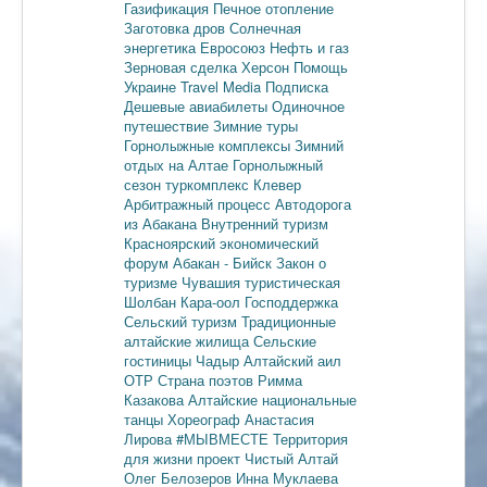
Газификация
Печное отопление
Заготовка дров
Солнечная
энергетика
Евросоюз
Нефть и газ
Зерновая сделка
Херсон
Помощь
Украине
Travel Media
Подписка
Дешевые авиабилеты
Одиночное
путешествие
Зимние туры
Горнолыжные комплексы
Зимний
отдых на Алтае
Горнолыжный
сезон
туркомплекс Клевер
Арбитражный процесс
Автодорога
из Абакана
Внутренний туризм
Красноярский экономический
форум
Абакан - Бийск
Закон о
туризме
Чувашия туристическая
Шолбан Кара-оол
Господдержка
Сельский туризм
Традиционные
алтайские жилища
Сельские
гостиницы
Чадыр
Алтайский аил
ОТР
Страна поэтов
Римма
Казакова
Алтайские национальные
танцы
Хореограф Анастасия
Лирова
#МЫВМЕСТЕ
Территория
для жизни
проект Чистый Алтай
Олег Белозеров
Инна Муклаева