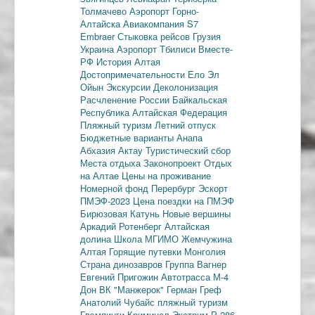
Толмачево
Аэропорт Горно-
Алтайска
Авиакомпания S7
Embraer
Стыковка рейсов
Грузия
Украина
Аэропорт Тбилиси
Вместе-
РФ
История Алтая
Достопримечательности
Ело
Эл
Ойын
Экскурсии
Деколонизация
Расчленение России
Байкальская
Республика
Алтайская Федерация
Пляжный туризм
Летний отпуск
Бюджетные варианты
Анапа
Абхазия
Актау
Туристический сбор
Места отдыха
Законопроект
Отдых
на Алтае
Цены на проживание
Номерной фонд
Перербург
Эскорт
ПМЭФ-2023
Цена поездки на ПМЭФ
Бирюзовая Катунь
Новые вершины
Аркадий Ротенберг
Алтайская
долина
Школа МГИМО
Жемчужина
Алтая
Горящие путевки
Монголия
Страна динозавров
Группа Вагнер
Евгений Пригожин
Автотрасса М-4
Дон
ВК "Манжерок"
Герман Греф
Анатолий Чубайс
пляжный туризм
Глэмпинги
Криминал
Экстрим
Р-286