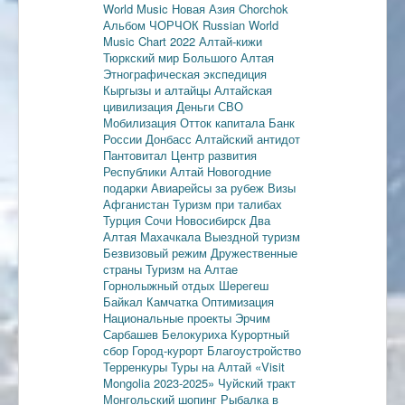
World Music
Новая Азия
Chorchok
Альбом ЧОРЧОК
Russian World
Music Chart 2022
Алтай-кижи
Тюркский мир Большого Алтая
Этнографическая экспедиция
Кыргызы и алтайцы
Алтайская
цивилизация
Деньги
СВО
Мобилизация
Отток капитала
Банк
России
Донбасс
Алтайский антидот
Пантовитал
Центр развития
Республики Алтай
Новогодние
подарки
Авиарейсы за рубеж
Визы
Афганистан
Туризм при талибах
Турция
Сочи
Новосибирск
Два
Алтая
Махачкала
Выездной туризм
Безвизовый режим
Дружественные
страны
Туризм на Алтае
Горнолыжный отдых
Шерегеш
Байкал
Камчатка
Оптимизация
Национальные проекты
Эрчим
Сарбашев
Белокуриха
Курортный
сбор
Город-курорт
Благоустройство
Терренкуры
Туры на Алтай
«Visit
Mongolia 2023-2025»
Чуйский тракт
Монгольский шопинг
Рыбалка в