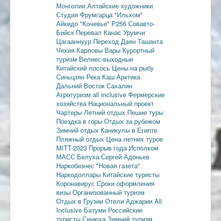
Монголии
Алтайские художники
Студия Фрумгарца
"Ильхом"
Айкидо
"Кочевье"
Р256
Совавто-
Бийск
Перевал Канас
Урумчи
Цагааннуур
Переход Даян
Ташанта
Чехия
Карловы Вары
Курортный
туризм
Велнес-выходные
Китайский лосось
Цены на рыбу
Синьцзян
Река Каш
Арктика
Дальний Восток
Сахалин
Агротуризм
all inclusive
Фермерские
хозяйства
Национальный проект
Чартеры
Летний отдых
Пешие туры
Поездка в горы
Отдых за рубежом
Зимний отдых
Каникулы в Египте
Пляжный отдых
Цена летних туров
MITT-2023
Прорыв года
Исполком
МАСС
Белуха
Сергей Адоньев
Наркобизнес
"Новая газета"
Наркодоллары
Китайские туристы
Коронавирус
Сроки оформления
визы
Организованный туризм
Отдых в Грузии
Отели Аджарии
All
Inclusive
Батуми
Российские
туристы
Синюха
Зимний туризм