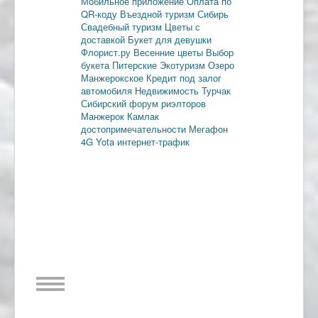
Мобильное приложение
Оплата по
QR-коду
Въездной туризм
Сибирь
Свадебный туризм
Цветы с
доставкой
Букет для девушки
Флорист.ру
Весенние цветы
Выбор
букета
Питерские
Экотуризм
Озеро
Манжерокское
Кредит под залог
автомобиля
Недвижимость
Турчак
Сибирский форум риэлторов
Манжерок
Камлак
достопримечательности
Мегафон
4G
Yota
интернет-трафик