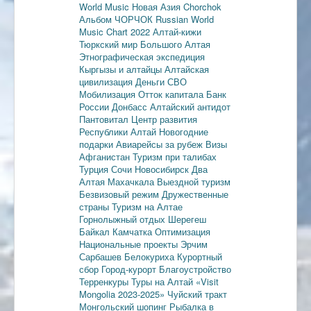
World Music
Новая Азия
Chorchok
Альбом ЧОРЧОК
Russian World
Music Chart 2022
Алтай-кижи
Тюркский мир Большого Алтая
Этнографическая экспедиция
Кыргызы и алтайцы
Алтайская
цивилизация
Деньги
СВО
Мобилизация
Отток капитала
Банк
России
Донбасс
Алтайский антидот
Пантовитал
Центр развития
Республики Алтай
Новогодние
подарки
Авиарейсы за рубеж
Визы
Афганистан
Туризм при талибах
Турция
Сочи
Новосибирск
Два
Алтая
Махачкала
Выездной туризм
Безвизовый режим
Дружественные
страны
Туризм на Алтае
Горнолыжный отдых
Шерегеш
Байкал
Камчатка
Оптимизация
Национальные проекты
Эрчим
Сарбашев
Белокуриха
Курортный
сбор
Город-курорт
Благоустройство
Терренкуры
Туры на Алтай
«Visit
Mongolia 2023-2025»
Чуйский тракт
Монгольский шопинг
Рыбалка в