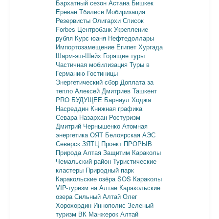
Бархатный сезон
Астана
Бишкек
Ереван
Тбилиси
Мобиризация
Резервисты
Олигархи
Список
Forbes
Центробанк
Укрепление
рубля
Курс юаня
Нефтедоллары
Импортозамещение
Египет
Хургада
Шарм-эш-Шейх
Горящие туры
Частичная мобилизация
Туры в
Германию
Гостиницы
Энергетический сбор
Доплата за
тепло
Алексей Дмитриев
Ташкент
PRO БУДУЩЕЕ
Барнаул
Ходжа
Насреддин
Книжная графика
Севара Назархан
Ростуризм
Дмитрий Чернышенко
Атомная
энергетика
ОЯТ
Белоярская АЭС
Северск
ЗЯТЦ
Проект ПРОРЫВ
Природа Алтая
Защитим Караколы
Чемальский район
Туристические
кластеры
Природный парк
Каракольские озёра
SOS Караколы
VIP-туризм на Алтае
Каракольские
озера
Сильный Алтай
Олег
Хорохордин
Иннополис
Зеленый
туризм
ВК Манжерок
Алтай