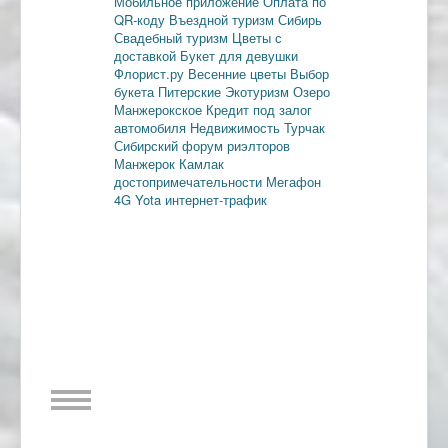
Мобильное приложение
Оплата по
QR-коду
Въездной туризм
Сибирь
Свадебный туризм
Цветы с
доставкой
Букет для девушки
Флорист.ру
Весенние цветы
Выбор
букета
Питерские
Экотуризм
Озеро
Манжерокское
Кредит под залог
автомобиля
Недвижимость
Турчак
Сибирский форум риэлторов
Манжерок
Камлак
достопримечательности
Мегафон
4G
Yota
интернет-трафик