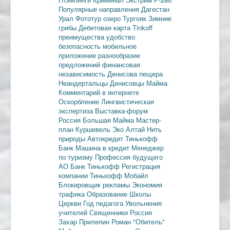
Популярные направления
Дагестан
Урал
Фототур
озеро Тургояк
Зимние
грибы
Дебетовая карта
Tinkoff
преимущества
удобство
безопасность
мобильное
приложение
разнообразие
предложений
финансовая
независимость
Денисова пещера
Неандертальцы
Денисовцы
Майма
Комментарий в интернете
Оскорбление
Лингвистическая
экспертиза
Выставка-форум
Россия
Большая Майма
Мастер-
план
Куршевель
Эко Алтай Нить
природы
Автокредит
Тинькофф
Банк
Машина в кредит
Менеджер
по туризму
Профессия будущего
АО Банк Тинькофф
Регистрация
компании
Тинькофф Мобайл
Блокировщик рекламы
Экономия
трафика
Образование
Школы
Церкви
Год педагога
Увольнения
учителей
Священники
Россия
Захар Прилепин
Роман "Обитель"