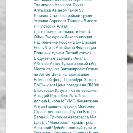
Толмачево
Аэропорт Горно-
Алтайска
Авиакомпания S7
Embraer
Стыковка рейсов
Грузия
Украина
Аэропорт Тбилиси
Вместе-
РФ
История Алтая
Достопримечательности
Ело
Эл
Ойын
Экскурсии
Деколонизация
Расчленение России
Байкальская
Республика
Алтайская Федерация
Пляжный туризм
Летний отпуск
Бюджетные варианты
Анапа
Абхазия
Актау
Туристический сбор
Места отдыха
Законопроект
Отдых
на Алтае
Цены на проживание
Номерной фонд
Перербург
Эскорт
ПМЭФ-2023
Цена поездки на ПМЭФ
Бирюзовая Катунь
Новые вершины
Аркадий Ротенберг
Алтайская
долина
Школа МГИМО
Жемчужина
Алтая
Горящие путевки
Монголия
Страна динозавров
Группа Вагнер
Евгений Пригожин
Автотрасса М-4
Дон
ВК "Манжерок"
Герман Греф
Анатолий Чубайс
пляжный туризм
Глэмпинги
Криминал
Экстрим
Р-286