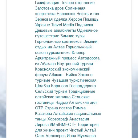
Газификация
Печное отопление
Заготовка дров
Солнечная
энергетика
Евросоюз
Нефть и газ
Зерновая сделка
Херсон
Помощь
Украине
Travel Media
Подписка
Дешевые авиабилеты
Одиночное
путешествие
Зимние туры
Горнолыжные комплексы
Зимний
отдых на Алтае
Горнолыжный
сезон
туркомплекс Клевер
Арбитражный процесс
Автодорога
из Абакана
Внутренний туризм
Красноярский экономический
форум
Абакан - Бийск
Закон о
туризме
Чувашия туристическая
Шолбан Кара-оол
Господдержка
Сельский туризм
Традиционные
алтайские жилища
Сельские
гостиницы
Чадыр
Алтайский аил
ОТР
Страна поэтов
Римма
Казакова
Алтайские национальные
танцы
Хореограф Анастасия
Лирова
#МЫВМЕСТЕ
Территория
для жизни
проект Чистый Алтай
Олег Белозеров
Инна Муклаева