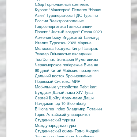
Сбер
Горнолыжный комплекс
Курорт "Манжерок"
Пелагея
"Новая
Азия"
Туроператоры
НДС
Туры по
России
Электроотопление
Гидроэнергетика
Гелиостанции
Проект "Чистый воздух"
Сезон 2023
Армения
Баку
Индокитай
Таиланд
Италия
Турсезон 2023
Марина
Мелихова
Госдума
Кипр
Пазырык
Эвалар
Обманутые вкладчики
TourDom.ru
Болгария
Мультивизы
Черноморское побережье
Виза на
90 дней
Китай
Майские праздники
Дальний восток
Бронирование
Первомай
Система МИР
Мобильные устройства
Rebit kart
Буддизм
Далай-лама XIV
Тува
Сергей Шойгу
Арам-лама
Даши
Намдаков
top-10
Bloomberg
Billionaires Index
Владимир Потанин
Горно-Алтайский университет
Студенческий туризм
Международные туры
Студенческий обмен
Топ-5
Андрей
Звягинцев
Левиафан
Териберка