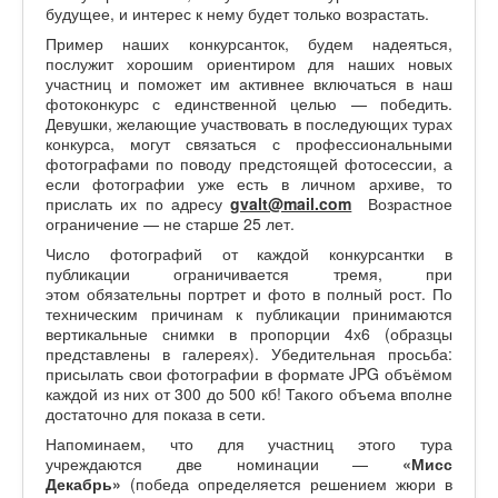
будущее, и интерес к нему будет только возрастать.
Пример наших конкурсанток, будем надеяться,
послужит хорошим ориентиром для наших новых
участниц и поможет им активнее включаться в наш
фотоконкурс с единственной целью — победить.
Девушки, желающие участвовать в последующих турах
конкурса, могут связаться с профессиональными
фотографами по поводу предстоящей фотосессии, а
если фотографии уже есть в личном архиве, то
прислать их по адресу
gvalt@mail.com
Возрастное
ограничение — не старше 25 лет.
Число фотографий от каждой конкурсантки в
публикации ограничивается тремя, при
этом обязательны портрет и фото в полный рост. По
техническим причинам к публикации принимаются
вертикальные снимки в пропорции 4х6 (образцы
представлены в галереях). Убедительная просьба:
присылать свои фотографии в формате JPG объёмом
каждой из них от 300 до 500 кб! Такого объема вполне
достаточно для показа в сети.
Напоминаем, что для участниц этого тура
учреждаются две номинации —
«Мисс
Декабрь»
(победа определяется решением жюри в