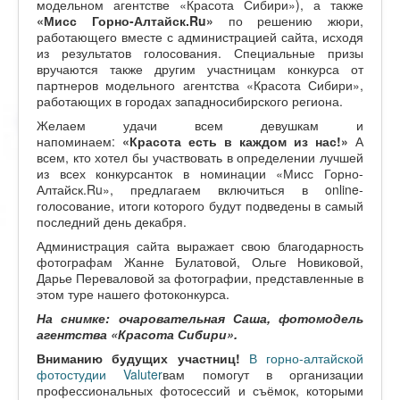
модельном агентстве «Красота Сибири»), а также
«Мисс Горно-Алтайск.Ru»
по решению жюри,
работающего вместе с администрацией сайта, исходя
из результатов голосования. Специальные призы
вручаются также другим участницам конкурса от
партнеров модельного агентства «Красота Сибири»,
работающих в городах западносибирского региона.
Желаем удачи всем девушкам и
напоминаем:
«Красота есть в каждом из нас!»
А
всем, кто хотел бы участвовать в определении лучшей
из всех конкурсанток в номинации «Мисс Горно-
Алтайск.Ru», предлагаем включиться в online-
голосование, итоги которого будут подведены в самый
последний день декабря.
Администрация сайта выражает свою благодарность
фотографам Жанне Булатовой, Ольге Новиковой,
Дарье Переваловой за фотографии, представленные в
этом туре нашего фотоконкурса.
На снимке: очаровательная Саша, фотомодель
агентства «Красота Сибири».
Вниманию будущих участниц!
В горно-алтайской
фотостудии Valuter
вам помогут в организации
профессиональных фотосессий и съёмок, которыми