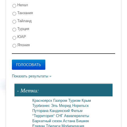
Непал
Танзания
Тайланд
Турция
ЮАР
Япония
- Метки:
Красноярск
Газпром
Туризм
Крым
Турбизнес
Эль Мюрид
Норильск
Путорана
Кандинский
Фильм
"Территория"
СНГ
Авиаперелеты
Бархатный сезон
Астана
Бишкек
Ереван
Тбилиси
Мобиризация