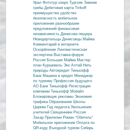
Урал
Фототур
озеро Тургояк
Зимние
грибы
Дебетовая карта
Tinkoff
преимущества
удобство
безопасность
мобильное
приложение
разнообразие
предложений
финансовая
независимость
Денисова пещера
Неандертальцы
Денисовцы
Майма
Комментарий в интернете
Оскорбление
Лингвистическая
экспертиза
Выставка-форум
Россия
Большая Майма
Мастер-
план
Куршевель
Эко Алтай Нить
природы
Автокредит
Тинькофф
Банк
Машина в кредит
Менеджер
по туризму
Профессия будущего
АО Банк Тинькофф
Регистрация
компании
Тинькофф Мобайл
Блокировщик рекламы
Экономия
трафика
Образование
Школы
Церкви
Год педагога
Увольнения
учителей
Священники
Россия
Захар Прилепин
Роман "Обитель"
Мобильное приложение
Оплата по
QR-коду
Въездной туризм
Сибирь