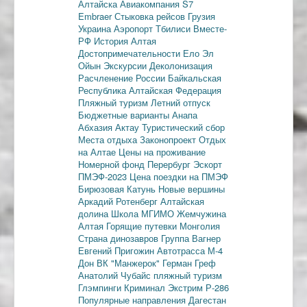
Алтайска
Авиакомпания S7
Embraer
Стыковка рейсов
Грузия
Украина
Аэропорт Тбилиси
Вместе-
РФ
История Алтая
Достопримечательности
Ело
Эл
Ойын
Экскурсии
Деколонизация
Расчленение России
Байкальская
Республика
Алтайская Федерация
Пляжный туризм
Летний отпуск
Бюджетные варианты
Анапа
Абхазия
Актау
Туристический сбор
Места отдыха
Законопроект
Отдых
на Алтае
Цены на проживание
Номерной фонд
Перербург
Эскорт
ПМЭФ-2023
Цена поездки на ПМЭФ
Бирюзовая Катунь
Новые вершины
Аркадий Ротенберг
Алтайская
долина
Школа МГИМО
Жемчужина
Алтая
Горящие путевки
Монголия
Страна динозавров
Группа Вагнер
Евгений Пригожин
Автотрасса М-4
Дон
ВК "Манжерок"
Герман Греф
Анатолий Чубайс
пляжный туризм
Глэмпинги
Криминал
Экстрим
Р-286
Популярные направления
Дагестан