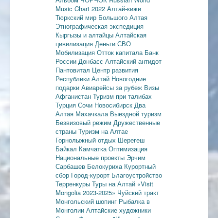
Music Chart 2022
Алтай-кижи
Тюркский мир Большого Алтая
Этнографическая экспедиция
Кыргызы и алтайцы
Алтайская
цивилизация
Деньги
СВО
Мобилизация
Отток капитала
Банк
России
Донбасс
Алтайский антидот
Пантовитал
Центр развития
Республики Алтай
Новогодние
подарки
Авиарейсы за рубеж
Визы
Афганистан
Туризм при талибах
Турция
Сочи
Новосибирск
Два
Алтая
Махачкала
Выездной туризм
Безвизовый режим
Дружественные
страны
Туризм на Алтае
Горнолыжный отдых
Шерегеш
Байкал
Камчатка
Оптимизация
Национальные проекты
Эрчим
Сарбашев
Белокуриха
Курортный
сбор
Город-курорт
Благоустройство
Терренкуры
Туры на Алтай
«Visit
Mongolia 2023-2025»
Чуйский тракт
Монгольский шопинг
Рыбалка в
Монголии
Алтайские художники