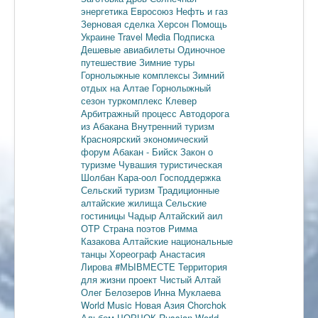
энергетика
Евросоюз
Нефть и газ
Зерновая сделка
Херсон
Помощь
Украине
Travel Media
Подписка
Дешевые авиабилеты
Одиночное
путешествие
Зимние туры
Горнолыжные комплексы
Зимний
отдых на Алтае
Горнолыжный
сезон
туркомплекс Клевер
Арбитражный процесс
Автодорога
из Абакана
Внутренний туризм
Красноярский экономический
форум
Абакан - Бийск
Закон о
туризме
Чувашия туристическая
Шолбан Кара-оол
Господдержка
Сельский туризм
Традиционные
алтайские жилища
Сельские
гостиницы
Чадыр
Алтайский аил
ОТР
Страна поэтов
Римма
Казакова
Алтайские национальные
танцы
Хореограф Анастасия
Лирова
#МЫВМЕСТЕ
Территория
для жизни
проект Чистый Алтай
Олег Белозеров
Инна Муклаева
World Music
Новая Азия
Chorchok
Альбом ЧОРЧОК
Russian World