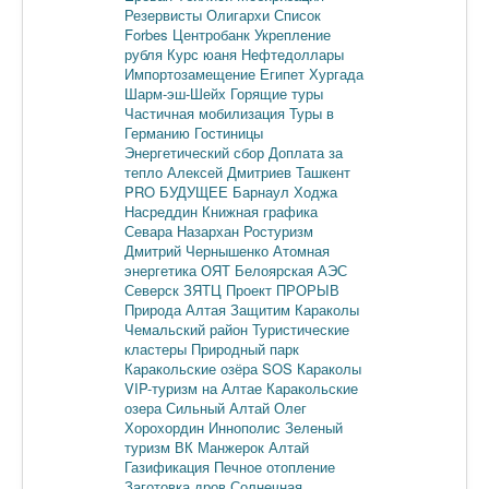
Резервисты
Олигархи
Список
Forbes
Центробанк
Укрепление
рубля
Курс юаня
Нефтедоллары
Импортозамещение
Египет
Хургада
Шарм-эш-Шейх
Горящие туры
Частичная мобилизация
Туры в
Германию
Гостиницы
Энергетический сбор
Доплата за
тепло
Алексей Дмитриев
Ташкент
PRO БУДУЩЕЕ
Барнаул
Ходжа
Насреддин
Книжная графика
Севара Назархан
Ростуризм
Дмитрий Чернышенко
Атомная
энергетика
ОЯТ
Белоярская АЭС
Северск
ЗЯТЦ
Проект ПРОРЫВ
Природа Алтая
Защитим Караколы
Чемальский район
Туристические
кластеры
Природный парк
Каракольские озёра
SOS Караколы
VIP-туризм на Алтае
Каракольские
озера
Сильный Алтай
Олег
Хорохордин
Иннополис
Зеленый
туризм
ВК Манжерок
Алтай
Газификация
Печное отопление
Заготовка дров
Солнечная