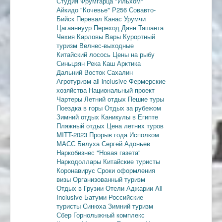
Студия Фрумгарца
"Ильхом"
Айкидо
"Кочевье"
Р256
Совавто-
Бийск
Перевал Канас
Урумчи
Цагааннуур
Переход Даян
Ташанта
Чехия
Карловы Вары
Курортный
туризм
Велнес-выходные
Китайский лосось
Цены на рыбу
Синьцзян
Река Каш
Арктика
Дальний Восток
Сахалин
Агротуризм
all inclusive
Фермерские
хозяйства
Национальный проект
Чартеры
Летний отдых
Пешие туры
Поездка в горы
Отдых за рубежом
Зимний отдых
Каникулы в Египте
Пляжный отдых
Цена летних туров
MITT-2023
Прорыв года
Исполком
МАСС
Белуха
Сергей Адоньев
Наркобизнес
"Новая газета"
Наркодоллары
Китайские туристы
Коронавирус
Сроки оформления
визы
Организованный туризм
Отдых в Грузии
Отели Аджарии
All
Inclusive
Батуми
Российские
туристы
Синюха
Зимний туризм
Сбер
Горнолыжный комплекс