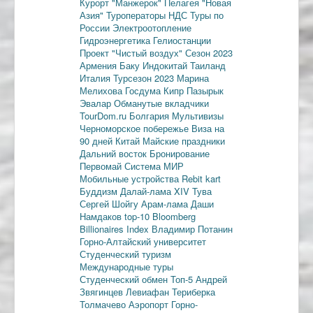
Курорт "Манжерок"
Пелагея
"Новая
Азия"
Туроператоры
НДС
Туры по
России
Электроотопление
Гидроэнергетика
Гелиостанции
Проект "Чистый воздух"
Сезон 2023
Армения
Баку
Индокитай
Таиланд
Италия
Турсезон 2023
Марина
Мелихова
Госдума
Кипр
Пазырык
Эвалар
Обманутые вкладчики
TourDom.ru
Болгария
Мультивизы
Черноморское побережье
Виза на
90 дней
Китай
Майские праздники
Дальний восток
Бронирование
Первомай
Система МИР
Мобильные устройства
Rebit kart
Буддизм
Далай-лама XIV
Тува
Сергей Шойгу
Арам-лама
Даши
Намдаков
top-10
Bloomberg
Billionaires Index
Владимир Потанин
Горно-Алтайский университет
Студенческий туризм
Международные туры
Студенческий обмен
Топ-5
Андрей
Звягинцев
Левиафан
Териберка
Толмачево
Аэропорт Горно-