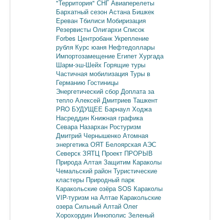
"Территория"
СНГ
Авиаперелеты
Бархатный сезон
Астана
Бишкек
Ереван
Тбилиси
Мобиризация
Резервисты
Олигархи
Список
Forbes
Центробанк
Укрепление
рубля
Курс юаня
Нефтедоллары
Импортозамещение
Египет
Хургада
Шарм-эш-Шейх
Горящие туры
Частичная мобилизация
Туры в
Германию
Гостиницы
Энергетический сбор
Доплата за
тепло
Алексей Дмитриев
Ташкент
PRO БУДУЩЕЕ
Барнаул
Ходжа
Насреддин
Книжная графика
Севара Назархан
Ростуризм
Дмитрий Чернышенко
Атомная
энергетика
ОЯТ
Белоярская АЭС
Северск
ЗЯТЦ
Проект ПРОРЫВ
Природа Алтая
Защитим Караколы
Чемальский район
Туристические
кластеры
Природный парк
Каракольские озёра
SOS Караколы
VIP-туризм на Алтае
Каракольские
озера
Сильный Алтай
Олег
Хорохордин
Иннополис
Зеленый