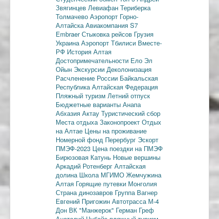
Звягинцев
Левиафан
Териберка
Толмачево
Аэропорт Горно-
Алтайска
Авиакомпания S7
Embraer
Стыковка рейсов
Грузия
Украина
Аэропорт Тбилиси
Вместе-
РФ
История Алтая
Достопримечательности
Ело
Эл
Ойын
Экскурсии
Деколонизация
Расчленение России
Байкальская
Республика
Алтайская Федерация
Пляжный туризм
Летний отпуск
Бюджетные варианты
Анапа
Абхазия
Актау
Туристический сбор
Места отдыха
Законопроект
Отдых
на Алтае
Цены на проживание
Номерной фонд
Перербург
Эскорт
ПМЭФ-2023
Цена поездки на ПМЭФ
Бирюзовая Катунь
Новые вершины
Аркадий Ротенберг
Алтайская
долина
Школа МГИМО
Жемчужина
Алтая
Горящие путевки
Монголия
Страна динозавров
Группа Вагнер
Евгений Пригожин
Автотрасса М-4
Дон
ВК "Манжерок"
Герман Греф
Анатолий Чубайс
пляжный туризм