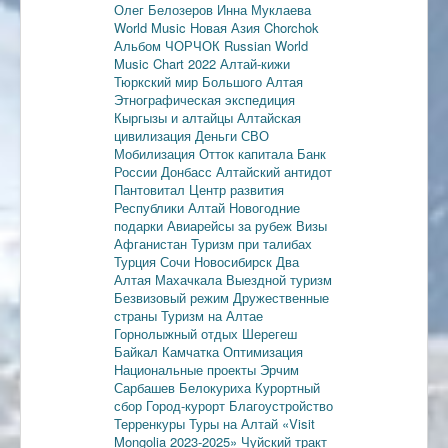
Олег Белозеров
Инна Муклаева
World Music
Новая Азия
Chorchok
Альбом ЧОРЧОК
Russian World
Music Chart 2022
Алтай-кижи
Тюркский мир Большого Алтая
Этнографическая экспедиция
Кыргызы и алтайцы
Алтайская
цивилизация
Деньги
СВО
Мобилизация
Отток капитала
Банк
России
Донбасс
Алтайский антидот
Пантовитал
Центр развития
Республики Алтай
Новогодние
подарки
Авиарейсы за рубеж
Визы
Афганистан
Туризм при талибах
Турция
Сочи
Новосибирск
Два
Алтая
Махачкала
Выездной туризм
Безвизовый режим
Дружественные
страны
Туризм на Алтае
Горнолыжный отдых
Шерегеш
Байкал
Камчатка
Оптимизация
Национальные проекты
Эрчим
Сарбашев
Белокуриха
Курортный
сбор
Город-курорт
Благоустройство
Терренкуры
Туры на Алтай
«Visit
Mongolia 2023-2025»
Чуйский тракт