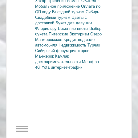
Захар Прилепин
Роман "Обитель"
Мобильное приложение
Оплата по
QR-коду
Въездной туризм
Сибирь
Свадебный туризм
Цветы с
доставкой
Букет для девушки
Флорист.ру
Весенние цветы
Выбор
букета
Питерские
Экотуризм
Озеро
Манжерокское
Кредит под залог
автомобиля
Недвижимость
Турчак
Сибирский форум риэлторов
Манжерок
Камлак
достопримечательности
Мегафон
4G
Yota
интернет-трафик