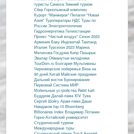
туристы
Синюха
Зимний туризм
Сбер
Горнолыжный комплекс
Курорт "Манжерок"
Пелагея
"Новая
Азия"
Туроператоры
НДС
Туры по
России
Электроотопление
Гидроэнергетика
Гелиостанции
Проект "Чистый воздух"
Сезон 2023
Армения
Баку
Индокитай
Таиланд
Италия
Турсезон 2023
Марина
Мелихова
Госдума
Кипр
Пазырык
Эвалар
Обманутые вкладчики
TourDom.ru
Болгария
Мультивизы
Черноморское побережье
Виза на
90 дней
Китай
Майские праздники
Дальний восток
Бронирование
Первомай
Система МИР
Мобильные устройства
Rebit kart
Буддизм
Далай-лама XIV
Тува
Сергей Шойгу
Арам-лама
Даши
Намдаков
top-10
Bloomberg
Billionaires Index
Владимир Потанин
Горно-Алтайский университет
Студенческий туризм
Международные туры
Студенческий обмен
Топ-5
Андрей