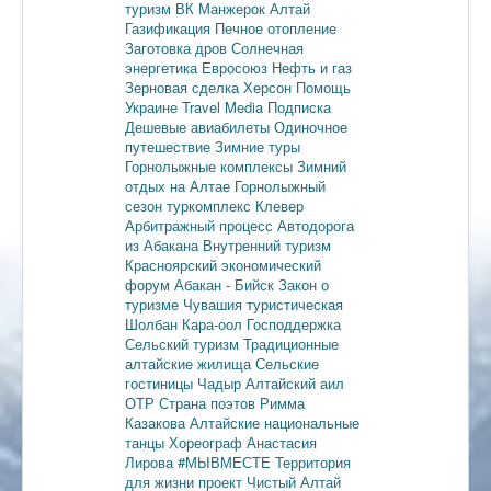
туризм
ВК Манжерок
Алтай
Газификация
Печное отопление
Заготовка дров
Солнечная
энергетика
Евросоюз
Нефть и газ
Зерновая сделка
Херсон
Помощь
Украине
Travel Media
Подписка
Дешевые авиабилеты
Одиночное
путешествие
Зимние туры
Горнолыжные комплексы
Зимний
отдых на Алтае
Горнолыжный
сезон
туркомплекс Клевер
Арбитражный процесс
Автодорога
из Абакана
Внутренний туризм
Красноярский экономический
форум
Абакан - Бийск
Закон о
туризме
Чувашия туристическая
Шолбан Кара-оол
Господдержка
Сельский туризм
Традиционные
алтайские жилища
Сельские
гостиницы
Чадыр
Алтайский аил
ОТР
Страна поэтов
Римма
Казакова
Алтайские национальные
танцы
Хореограф Анастасия
Лирова
#МЫВМЕСТЕ
Территория
для жизни
проект Чистый Алтай