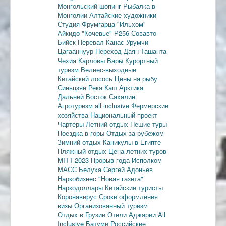
Монгольский шопинг
Рыбалка в
Монголии
Алтайские художники
Студия Фрумгарца
"Ильхом"
Айкидо
"Кочевье"
Р256
Совавто-
Бийск
Перевал Канас
Урумчи
Цагааннуур
Переход Даян
Ташанта
Чехия
Карловы Вары
Курортный
туризм
Велнес-выходные
Китайский лосось
Цены на рыбу
Синьцзян
Река Каш
Арктика
Дальний Восток
Сахалин
Агротуризм
all inclusive
Фермерские
хозяйства
Национальный проект
Чартеры
Летний отдых
Пешие туры
Поездка в горы
Отдых за рубежом
Зимний отдых
Каникулы в Египте
Пляжный отдых
Цена летних туров
MITT-2023
Прорыв года
Исполком
МАСС
Белуха
Сергей Адоньев
Наркобизнес
"Новая газета"
Наркодоллары
Китайские туристы
Коронавирус
Сроки оформления
визы
Организованный туризм
Отдых в Грузии
Отели Аджарии
All
Inclusive
Батуми
Российские