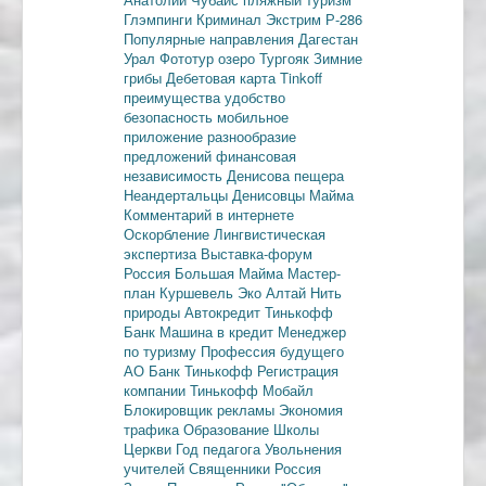
Глэмпинги
Криминал
Экстрим
Р-286
Популярные направления
Дагестан
Урал
Фототур
озеро Тургояк
Зимние
грибы
Дебетовая карта
Tinkoff
преимущества
удобство
безопасность
мобильное
приложение
разнообразие
предложений
финансовая
независимость
Денисова пещера
Неандертальцы
Денисовцы
Майма
Комментарий в интернете
Оскорбление
Лингвистическая
экспертиза
Выставка-форум
Россия
Большая Майма
Мастер-
план
Куршевель
Эко Алтай Нить
природы
Автокредит
Тинькофф
Банк
Машина в кредит
Менеджер
по туризму
Профессия будущего
АО Банк Тинькофф
Регистрация
компании
Тинькофф Мобайл
Блокировщик рекламы
Экономия
трафика
Образование
Школы
Церкви
Год педагога
Увольнения
учителей
Священники
Россия