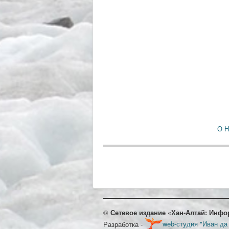
О 
©
Сетевое издание «Хан-Алтай: Инфо
Разработка -
web-студия "Иван да