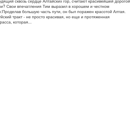
одящий сквозь сердце Алтайских гор, считают красивейшей дорогой
ии? Свои впечатления Тим выразил в хорошем и честном
о:Проделав большую часть пути, он был поражен красотой Алтая.
йский тракт - не просто красивая, но еще и протяженная
расса, которая...