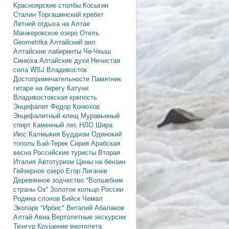
Красноярские столбы
Косыгин
Сталин
Торгашинский хребет
Летний отдыха на Алтае
Манжерокское озеро
Отель
Geometrika
Алтайский аил
Алтайские лабиринты
Че-Чкыш
Синюха
Алтайские духи
Нечистая
сила
WSJ
Владивосток
Достопримечательности
Памятник
гитаре на берегу Катуни
Владивостокская крепость
Энцефалит
Федор Конюхов
Энцефалитный клещ
Муравьиный
спирт
Каменный лес
НЛО
Шира
Июс
Калмыкия
Буддизм
Одинокий
тополь
Бай-Терек
Сирия
Арабская
весна
Российские туристы
Вторая
Италия
Автотуризм
Цены на бензин
Гейзерное озеро
Егор Лигачев
Деревянное зодчество
"Волшебник
страны Оз"
Золотое кольцо России
Родина слонов
Бийск
Чемал
Экопарк "Ирбис"
Виталий Абалаков
Алтай Авиа
Вертолетные экскурсии
Тюнгур
Крушение вертолета