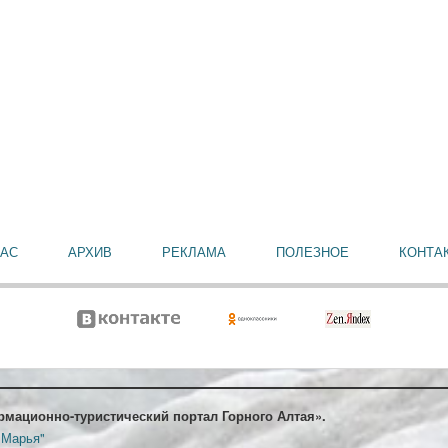
НАС
АРХИВ
РЕКЛАМА
ПОЛЕЗНОЕ
КОНТА
рмационно-туристический портал Горного Алтая».
 Марья"