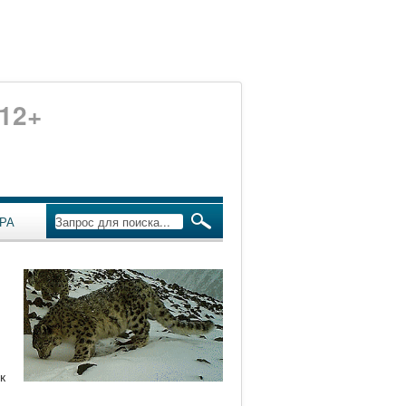
12+
РА
к