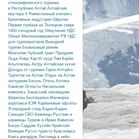
этнографического туризма
в Республике Алтай
Алтайские
мастера
V Ремесленный конгресс
Креативные индустрии
Ойротия
Первая турбаза на Телецком озере
1933 голодный год
Обнуление НДС
Обнал
Минэкономразвития РФ
НДС
для туроператоров
Выездной
туризм
Безвизовый режим
Монголия
Чуйский тракт
Праздник
Льда
Ховд
Хар-Ус-нуур
Тим Керби
Альплагерь Актру
Алтайская кухня
Доходы от туризма
Горно-Алтайск
Турпоток на Алтае
Отдых на Алтае
экотуризм
Катунь
Отель Алтика
Хакасия
Оглахты
Наскальная
живопись
Хакасский заповедник
Шерегеш
Белокуриха
Манжерок
аэротакси
КЭФ
Карбоновые офсеты
Углеродный след
Баден-Баден
Санкции
СВО
Беженцы
Русские и
украинцы
Туризм в Ираке
Вавилон
Басра
Саддам Хусейн
Арабская
Венеция
Руссо туристо
Красноярск
Книга рекордов
Лестница в небо