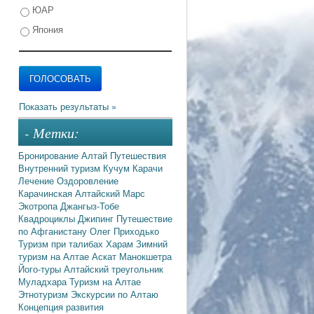
ЮАР
Япония
- Метки:
Бронирование
Алтай
Путешествия
Внутренний туризм
Кучум
Карачи
Лечение
Оздоровление
Карачинская
Алтайский Марс
Экотропа
Джангыз-Тобе
Квадроциклы
Джипинг
Путешествие
по Афганистану
Олег Приходько
Туризм при талибах
Харам
Зимний
туризм на Алтае
Аскат
Манокшетра
Його-туры
Алтайский треугольник
Муладхара
Туризм на Алтае
Этнотуризм
Экскурсии по Алтаю
Концепция развития