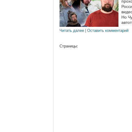
прох
Росс
виде
Но Чу
автот
Читать далее
|
Оставить комментарий
Страницы: