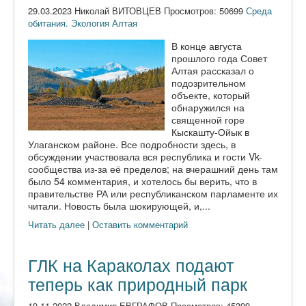
29.03.2023 Николай ВИТОВЦЕВ Просмотров: 50699
Среда
обитания. Экология Алтая
В конце августа
прошлого года Совет
Алтая рассказал о
подозрительном
объекте, который
обнаружился на
священной горе
Кыскашту-Ойык в
Улаганском районе. Все подробности здесь, в
обсуждении участвовала вся республика и гости Vk-
сообщества из-за её пределов; на вчерашний день там
было 54 комментария, и хотелось бы верить, что в
правительстве РА или республиканском парламенте их
читали. Новость была шокирующей, и,...
Читать далее
|
Оставить комментарий
ГЛК на Караколах подают
теперь как природный парк
19.11.2022 Владимир ЕВГРАФОВ Просмотров: 45399