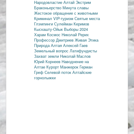
Народовластие
Алтай
Экстрим
Браконьерство
Минута славы
Жестокое обращение с животными
Криминал
VIP-туризм
Святые места
Глэмпинги
Сулейман Керимов
Кыскашту-Ойык
Выборы 2024
Харам
Космос
Николай Рерих
Профессор Дмитриев
Живая Этика
Природа Алтая
Алексей Гаев
Земельный вопрос
Латифундисты
Захват земли
Николай Маслов
Юрий Корнеев
Наводнение на
Алтае
Курорт Манжерок
Герман
Греф
Селевой поток
Алтайские
горнолыжки