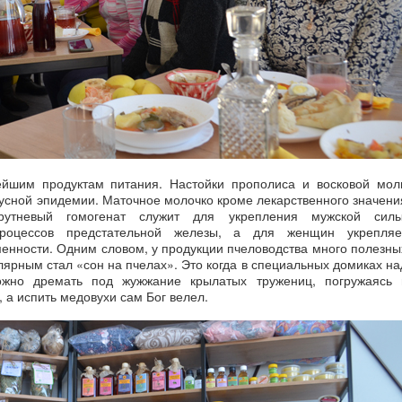
ейшим продуктам питания. Настойки прополиса и восковой мол
усной эпидемии. Маточное молочко кроме лекарственного значени
Трутневый гомогенат служит для укрепления мужской силы
процессов предстательной железы, а для женщин укрепляе
менности. Одним словом, у продукции пчеловодства много полезны
ярным стал «сон на пчелах». Это когда в специальных домиках на
жно дремать под жужжание крылатых тружениц, погружаясь 
 а испить медовухи сам Бог велел.