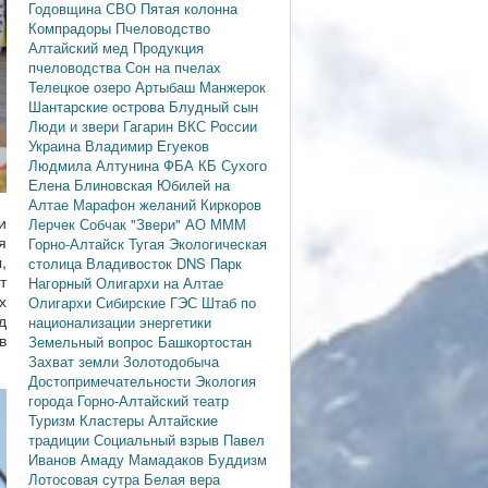
Годовщина СВО
Пятая колонна
Компрадоры
Пчеловодство
Алтайский мед
Продукция
пчеловодства
Сон на пчелах
Телецкое озеро
Артыбаш
Манжерок
Шантарские острова
Блудный сын
Люди и звери
Гагарин
ВКС России
Украина
Владимир Егуеков
Людмила Алтунина
ФБА
КБ Сухого
Елена Блиновская
Юбилей на
Алтае
Марафон желаний
Киркоров
и
Лерчек
Собчак
"Звери"
АО МММ
я
Горно-Алтайск
Тугая
Экологическая
,
столица
Владивосток
DNS
Парк
т
Нагорный
Олигархи на Алтае
х
Олигархи
Сибирские ГЭС
Штаб по
д
национализации энергетики
в
Земельный вопрос
Башкортостан
Захват земли
Золотодобыча
Достопримечательности
Экология
города
Горно-Алтайский театр
Туризм
Кластеры
Алтайские
традиции
Социальный взрыв
Павел
Иванов
Амаду Мамадаков
Буддизм
Лотосовая сутра
Белая вера