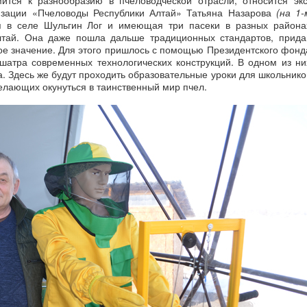
мится к разнообразию в пчеловодческой отрасли, относится экс
изации «Пчеловоды Республики Алтай» Татьяна Назарова
(на 1-
 в селе Шульгин Лог и имеющая три пасеки в разных района
Алтай. Она даже пошла дальше традиционных стандартов, прида
ое значение. Для этого пришлось с помощью Президентского фонд
 шатра современных технологических конструкций. В одном из ни
. Здесь же будут проходить образовательные уроки для школьнико
желающих окунуться в таинственный мир пчел.