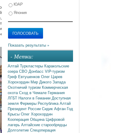
ЮАР
о
й
Япония
,
т
и
н
- Метки:
Алтай
Туркластеры
Каракольские
озера
СВО
Донбасс
VIP-туризм
Греф
Евтушенков
Олег Царев
Хорохордин
Мир Дикого Запада
Охотничий туризм
Коммерческая
охота
Сход в Чемале
Германия
ЛГБТ
Налоги в Гемании
Доступная
земля
Фермеры
Республика Алтай
Президент России
Сидик Афган
Год
Крысы
Олег Хорохордин
Кооперация
Община
Цифровой
лагерь
Алтайские старообрядцы
Долголетие
Спецоперация