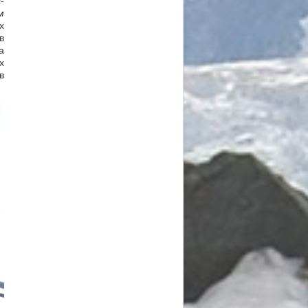
-
м
х
в
а
х
в