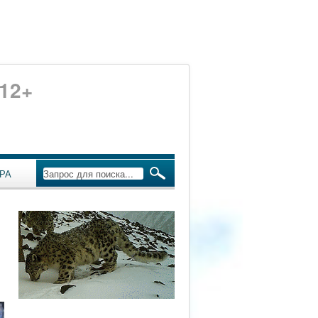
12+
РА