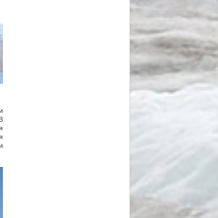
и
В
я
я
и