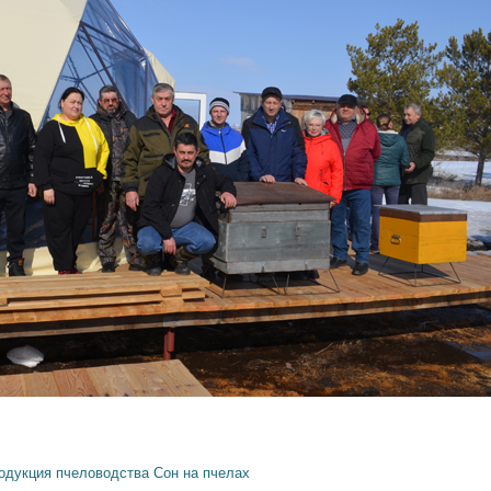
одукция пчеловодства
Сон на пчелах