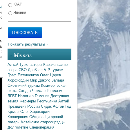
ЮАР
й
й
Япония
К
-
и
а
а
:
- Метки:
и
Алтай
Туркластеры
Каракольские
озера
СВО
Донбасс
VIP-туризм
Греф
Евтушенков
Олег Царев
Хорохордин
Мир Дикого Запада
Охотничий туризм
Коммерческая
охота
Сход в Чемале
Германия
ЛГБТ
Налоги в Гемании
Доступная
земля
Фермеры
Республика Алтай
Президент России
Сидик Афган
Год
Крысы
Олег Хорохордин
Кооперация
Община
Цифровой
лагерь
Алтайские старообрядцы
Долголетие
Спецоперация