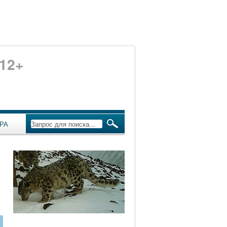
12+
РА