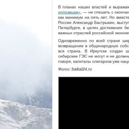
В планах наших властей и выража
оппозиции»
, — не спешить с оконч
как минимум на пять лет. Но вмест
России Александр Бастрыкин, выст
Петербурге, в целях достижения 
важных отраслей российской эконом
Одновременно по всей стране шир
возвращение в общенародную собств
вся страна. В Иркутске создан ш
сибирские ГЭС не могут и не должны
говоря, капиталы олигархов уже на
Фото
: baikal24.ru