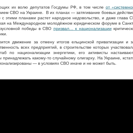
ющих их волю депутатов Госдумы РФ, в том числе
от «системно
анием СВО на Украине. В их планах — затягивание боевых действи
е с этими планами растет народное недовольство, и даже глава С
упая на Международном молодёжном юридическом форуме в Санкт
безусловной победы в СВО
призвал… к национализации
критическ
ики.
ится движение за отмену итогов ельцинской приватизации и з
енность всех предприятий, в строительстве которых участвовал
таб по национализации энергетики, его активисты настаивают
 принадлежать какому-то случайному олигарху. На Украине, кстат
ционализированы — в условиях СВО иначе и не может быть.