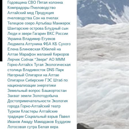
Годовщина СВО
Пятая колонна
Компрадоры
Пчеловодство
Алтайский мед
Продукция
пчеловодства
Сон на пчелах
Телецкое озеро
Артыбаш
Манжерок
Шантарские острова
Блудный сын
Люди и звери
Гагарин
ВКС России
Украина
Владимир Егуеков
Людмила Алтунина
ФБА
КБ Сухого
Елена Блиновская
Юбилей на
Алтае
Марафон желаний
Киркоров
Лерчек
Собчак
"Звери"
АО МММ
Горно-Алтайск
Тугая
Экологическая
столица
Владивосток
DNS
Парк
Нагорный
Олигархи на Алтае
Олигархи
Сибирские ГЭС
Штаб по
национализации энергетики
Земельный вопрос
Башкортостан
Захват земли
Золотодобыча
Достопримечательности
Экология
города
Горно-Алтайский театр
Туризм
Кластеры
Алтайские
традиции
Социальный взрыв
Павел
Иванов
Амаду Мамадаков
Буддизм
Лотосовая сутра
Белая вера