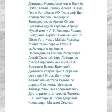
Дмитриев
Невидимые книги
Back in
USSR
Алтай
Journey Across Russia
Горно-Алтайская АО
Фотограф Дин
Конгер
National Geographic
Телецкое озеро
Аржан Ютеев
Выставка одной картины
Атриум
Музей имени А.В. Анохина
Рашид
Зиатдинов
Акрил
Огненный мир
Эл
Ойын
Усть-Кокса
Майма
Разъезд
Живет такой парень
Р256
О
майминцах с любовью
Первозданная Россия
Республика
Алтай
Снежный барс
Лебединое
озеро
Национальный музей РА
Выставка Елены Ерохиной
Джазовое старое трио
Собрание
сочинений
Игорь Дмитриев
Алтайские мастера
Резьба по
дереву
Станислав Урчимаев
Таймыр
Умай Эне
Горно-Алтайск
Достопримечательности
Плотина
ГЭС
Фотоархив
Тропа здоровья
Кооперация
Магазин Смычка