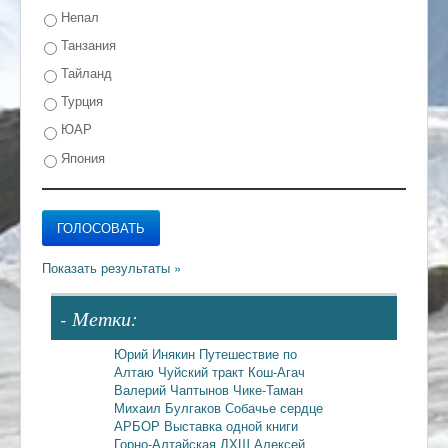
Непал
Танзания
Тайланд
Турция
ЮАР
Япония
- Метки:
Юрий Инякин
Путешествие по
Алтаю
Чуйский тракт
Кош-Агач
Валерий Чаптынов
Чике-Таман
Михаил Булгаков
Собачье сердце
АРБОР
Выставка одной книги
Горно-Алтайская ДХШ
Алексей