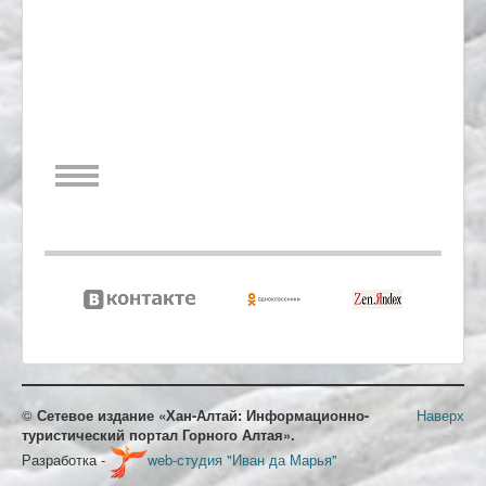
©
Сетевое издание «Хан-Алтай: Информационно-
Наверх
туристический портал Горного Алтая».
Разработка -
web-студия "Иван да Марья"