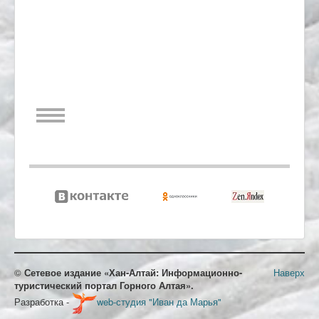
©
Сетевое издание «Хан-Алтай: Информационно-
Наверх
туристический портал Горного Алтая».
Разработка -
web-студия "Иван да Марья"