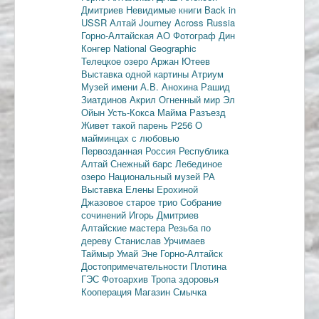
Дмитриев
Невидимые книги
Back in
USSR
Алтай
Journey Across Russia
Горно-Алтайская АО
Фотограф Дин
Конгер
National Geographic
Телецкое озеро
Аржан Ютеев
Выставка одной картины
Атриум
Музей имени А.В. Анохина
Рашид
Зиатдинов
Акрил
Огненный мир
Эл
Ойын
Усть-Кокса
Майма
Разъезд
Живет такой парень
Р256
О
майминцах с любовью
Первозданная Россия
Республика
Алтай
Снежный барс
Лебединое
озеро
Национальный музей РА
Выставка Елены Ерохиной
Джазовое старое трио
Собрание
сочинений
Игорь Дмитриев
Алтайские мастера
Резьба по
дереву
Станислав Урчимаев
Таймыр
Умай Эне
Горно-Алтайск
Достопримечательности
Плотина
ГЭС
Фотоархив
Тропа здоровья
Кооперация
Магазин Смычка