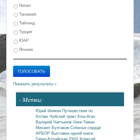
Непал
Танзания
Тайланд
Турция
ЮАР
Япония
- Метки:
Юрий Инякин
Путешествие по
Алтаю
Чуйский тракт
Кош-Агач
Валерий Чаптынов
Чике-Таман
Михаил Булгаков
Собачье сердце
АРБОР
Выставка одной книги
Горно-Алтайская ДХШ
Алексей